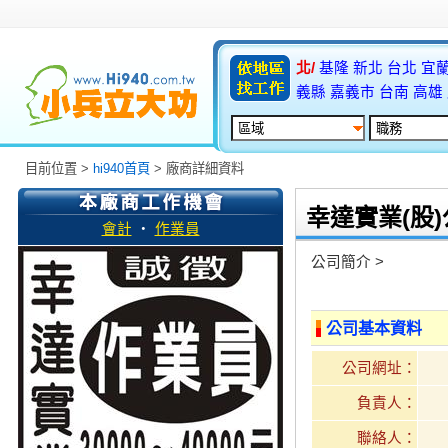
北/
基隆
新北
台北
宜
義縣
嘉義市
台南
高雄
目前位置 >
hi940首頁
> 廠商詳細資料
幸達實業(股
會計
‧
作業員
公司簡介 >
公司基本資料
公司網址：
負責人：
聯絡人：