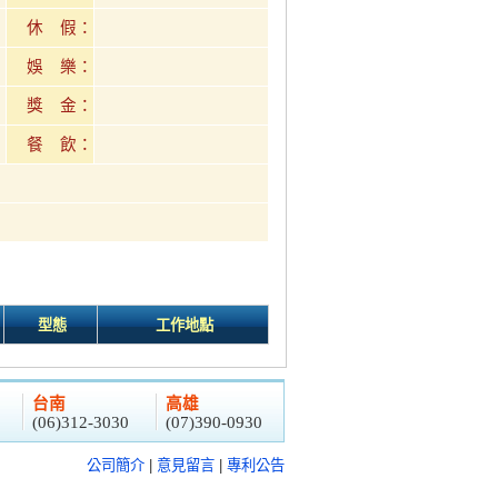
休 假：
娛 樂：
獎 金：
餐 飲：
型態
工作地點
台南
高雄
(06)312-3030
(07)390-0930
公司簡介
|
意見留言
|
專利公告