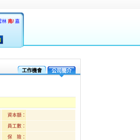
雲林
南/
嘉
工作機會
公司簡介
資本額：
員工數：
保 險：