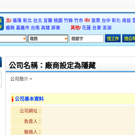
北/
基隆
新北
台北
宜蘭
桃園
竹縣
竹市
中/
苗栗
台中
彰化
南投
義縣
嘉義市
台南
高雄
屏東
其他/
花蓮
台東
澎湖
公司名稱：廠商設定為隱藏
公司簡介 >
公司基本資料
公司網址：
負責人：
聯絡人：